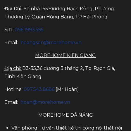
Địa Chỉ
: Số nhà 155 Đường Bạch Đằng, Phường
Thượng Lý, Quận Hồng Bàng, TP Hải Phòng
Sđt:
096.1993.555
Email:
hoangson@morehome.vn
MOREHOME KIÊN GIANG
Địa chỉ:
B3-35,36 đường 3 tháng 2, Tp. Rạch Giá,
Tỉnh Kiên Giang.
Hotline:
097.543.8686
(Mr Hoàn)
Email:
hoan@morehome.vn
MOREHOME ĐÀ NẴNG
Văn phòng Tư vấn thiết kế thi công nội thất nội