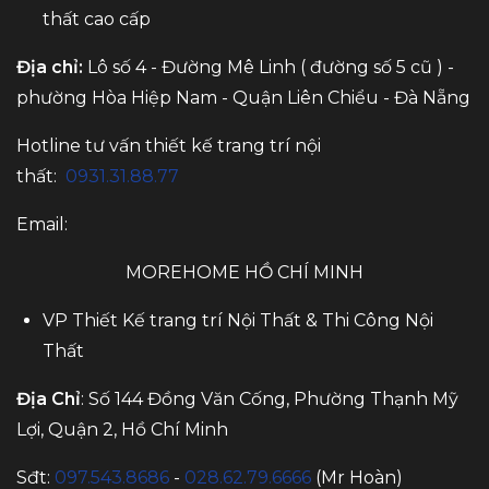
thất cao cấp
Địa chỉ:
Lô số 4 - Đường Mê Linh ( đường số 5 cũ ) -
phường Hòa Hiệp Nam - Quận Liên Chiểu - Đà Nẵng
Hotline tư vấn thiết kế trang trí nội
thất:
0931.31.88.77
Email:
MOREHOME HỒ CHÍ MINH
VP Thiết Kế trang trí Nội Thất & Thi Công Nội
Thất
Địa Chỉ
: Số 144 Đồng Văn Cống, Phường Thạnh Mỹ
Lợi, Quận 2, Hồ Chí Minh
Sđt:
097.543.8686
-
028.62.79.6666
(Mr Hoàn)