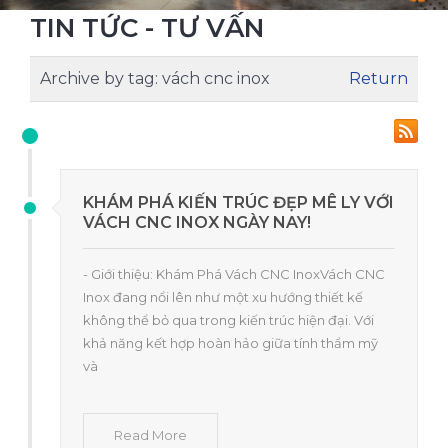
TIN TỨC - TƯ VẤN
Archive by tag:
vách cnc inox
Return
KHÁM PHÁ KIẾN TRÚC ĐẸP MÊ LY VỚI
VÁCH CNC INOX NGÀY NAY!
- Giới thiệu: Khám Phá Vách CNC InoxVách CNC
Inox đang nổi lên như một xu hướng thiết kế
không thể bỏ qua trong kiến trúc hiện đại. Với
khả năng kết hợp hoàn hảo giữa tính thẩm mỹ
và
Read More