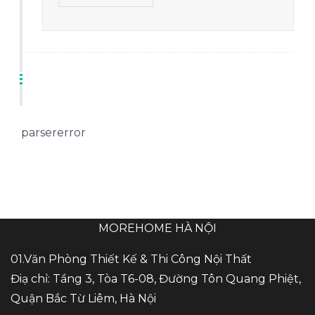
parsererror
MOREHOME HÀ NỘI
01.Văn Phòng Thiết Kế & Thi Công Nội Thất
Điạ chỉ: Tầng 3, Tòa T6-08, Đường Tôn Quang Phiệt,
Quận Bắc Từ Liêm, Hà Nội