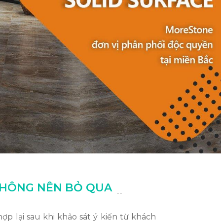
 KHÔNG NÊN BỎ QUA
--
 lại sau khi khảo sát ý kiến từ khách