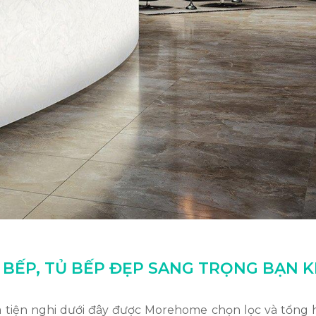
 BẾP, TỦ BẾP ĐẸP SANG TRỌNG BẠN
tiện nghi dưới đây được Morehome chọn lọc và tổng hợp